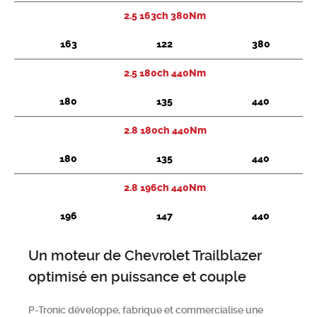
2.5 163ch 380Nm
Chercher
163
122
380
2.5 180ch 440Nm
180
135
440
2.8 180ch 440Nm
180
135
440
2.8 196ch 440Nm
196
147
440
Un moteur de Chevrolet Trailblazer
optimisé en puissance et couple
P-Tronic développe, fabrique et commercialise une