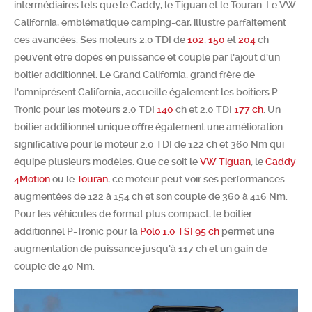
intermédiaires tels que le Caddy, le Tiguan et le Touran. Le VW
Chercher
California, emblématique camping-car, illustre parfaitement
ces avancées. Ses moteurs 2.0 TDI de
102
,
150
et
204
ch
peuvent être dopés en puissance et couple par l'ajout d'un
boitier additionnel. Le Grand California, grand frère de
l'omniprésent California, accueille également les boitiers P-
Tronic pour les moteurs 2.0 TDI
140
ch et 2.0 TDI
177 ch
. Un
boitier additionnel unique offre également une amélioration
significative pour le moteur 2.0 TDI de 122 ch et 360 Nm qui
équipe plusieurs modèles. Que ce soit le
VW Tiguan
, le
Caddy
4Motion
ou le
Touran
, ce moteur peut voir ses performances
augmentées de 122 à 154 ch et son couple de 360 à 416 Nm.
Pour les véhicules de format plus compact, le boitier
additionnel P-Tronic pour la
Polo 1.0 TSI 95 ch
permet une
augmentation de puissance jusqu'à 117 ch et un gain de
couple de 40 Nm.