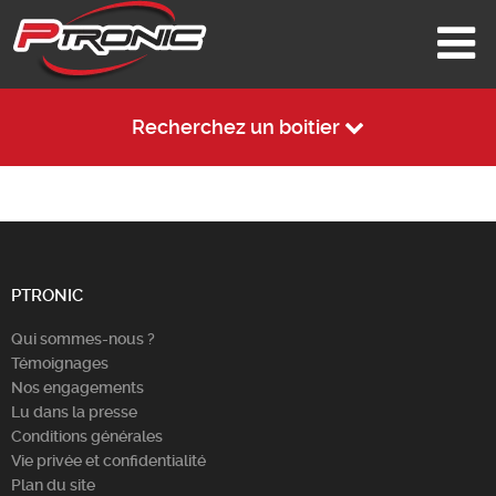
Recherchez un boitier
PTRONIC
Qui sommes-nous ?
Témoignages
Nos engagements
Lu dans la presse
Conditions générales
Vie privée et confidentialité
Plan du site