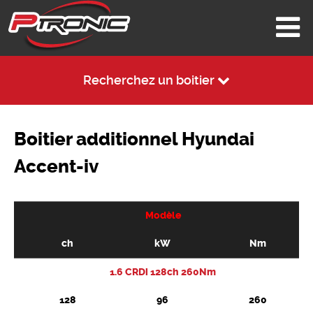
Recherchez un boitier
Boitier additionnel Hyundai
Accent-iv
Modèle
ch
kW
Nm
1.6 CRDi 128ch 260Nm
128
96
260