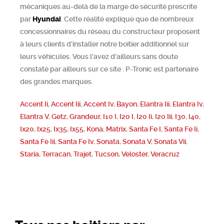
mécaniques au-delà de la marge de sécurité prescrite
par
Hyundai
. Cette réalité explique que de nombreux
concessionnaires du réseau du constructeur proposent
à leurs clients d'installer notre boitier additionnel sur
leurs véhicules. Vous l'avez d'ailleurs sans doute
constaté par ailleurs sur ce site : P-Tronic est partenaire
des grandes marques.
Accent Ii
,
Accent Iii
,
Accent Iv
,
Bayon
,
Elantra Iii
,
Elantra Iv
,
Elantra V
,
Getz
,
Grandeur
,
I10 I
,
I20 I
,
I20 Ii
,
I20 Iii
,
I30
,
I40
,
Ix20
,
Ix25
,
Ix35
,
Ix55
,
Kona
,
Matrix
,
Santa Fe I
,
Santa Fe Ii
,
Santa Fe Iii
,
Santa Fe Iv
,
Sonata
,
Sonata V
,
Sonata Vii
,
Staria
,
Terracan
,
Trajet
,
Tucson
,
Veloster
,
Veracruz