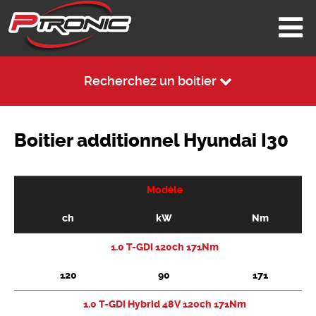
Recherchez un boitier
Boitier additionnel Hyundai I30
Modèle
ch
kW
Nm
1.0 T-GDI 120ch 171Nm
120
90
171
1.0 T-GDI Hybrid 48V 120ch 171Nm