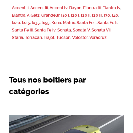
Accent Ii
,
Accent Iii
,
Accent Iv
,
Bayon
,
Elantra Iii
,
Elantra Iv
,
Elantra V
,
Getz
,
Grandeur
,
I10 I
,
I20 I
,
I20 Ii
,
I20 Iii
,
I30
,
I40
,
Ix20
,
Ix25
,
Ix35
,
Ix55
,
Kona
,
Matrix
,
Santa Fe I
,
Santa Fe Ii
,
Santa Fe Iii
,
Santa Fe Iv
,
Sonata
,
Sonata V
,
Sonata Vii
,
Staria
,
Terracan
,
Trajet
,
Tucson
,
Veloster
,
Veracruz
Tous nos boitiers par
catégories