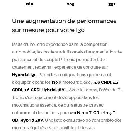
280
209
392
Une augmentation de performances
sur mesure pour votre I30
Issus d’une forte expérience dans la compétition
automobile, les boitiers additionnels d’augmentation de
puissance et de couple P-Tronic permettent de
totalement redéfinir l’expérience de conduite sur
Hyundai
I30
. Parmi les configurations qui peuvent
s’équiper, citons les
I30
à moteurs diesel :
1.6 CRDi
,
1.4
CRDi
,
1.6 CRDi Hybrid 48V
,... Avec le temps, l'offre de P-
Tronic s'est également développée dans les
motorisations essence, ce qui s'illustre ici avec
notamment des boitiers pour
2.0 N
,
1.0 T-GDI
et
1.5 T-
GDI Hybrid 48V
. Une liste exhaustive de l'ensemble des
moteurs équipés est disponible ci-dessus.