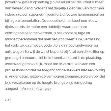
powerbox getest op een X5 3.0 diesel en het resultaat is meer
Zoeken
dan bevredigend. Volgens het dagelijks gebruik verkrijgt men
inderdaad een superieur rijcomfort, directere hernemingen en
bij lagere toerentallen. De soepelheid markeert een nieuw
rijplezier. Als de motor een duidelijk waarneembare
vermogenstoename vertoont, is het vooral bij lage en
middentoerentallen dat men het waardeert. Ook verrassing,
het verbruik dat met 2 goede liters daalt op snelwegen en
autowegen, terwijl de winst beperkt blijft tot een dikke liter op
gemengd parcours. Het bekritiseerbare punt is de plaatsing,
weliswaar gemakkelijk, maar toe te vertrouwen aan een
professional omdat de toegang tot de stekkers niet eenvoudig
is. Ander detail, gezien de vermogenstoename, zorg ervoor dat
je je verzekeraar op de hoogte brengt en je remgedrag
aanpast. Info: 0475/59.09.93
E.H.