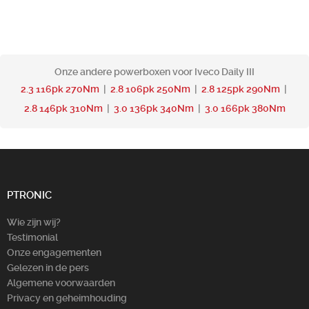
Onze andere powerboxen voor Iveco Daily III
2.3 116pk 270Nm
|
2.8 106pk 250Nm
|
2.8 125pk 290Nm
|
2.8 146pk 310Nm
|
3.0 136pk 340Nm
|
3.0 166pk 380Nm
PTRONIC
Wie zijn wij?
Testimonial
Onze engagementen
Gelezen in de pers
Algemene voorwaarden
Privacy en geheimhouding