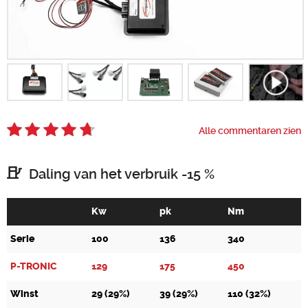
Zoeken
Alle commentaren zien
Daling van het verbruik -15 %
Kw
pk
Nm
Serie
100
136
340
P-TRONIC
129
175
450
Winst
29 (29%)
39 (29%)
110 (32%)