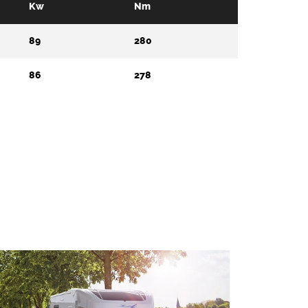
Kw
Nm
89
280
86
278