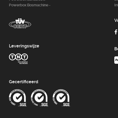
Powerbox Bosm­achine -
In
V
Leveringswijze
B
Gecertificeerd