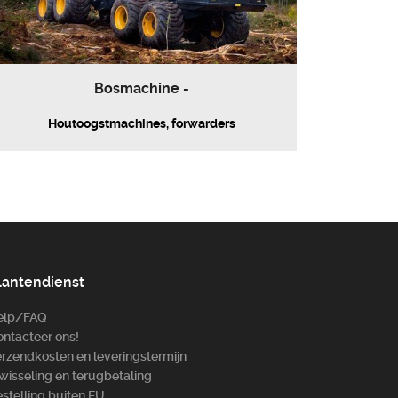
Bosm­achine -
Houtoogstmachines, forwarders
lantendienst
elp/FAQ
ntacteer ons!
rzendkosten en leveringstermijn
wisseling en terugbetaling
stelling buiten EU