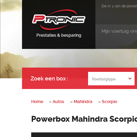
De nr. 1 van de pow
Mijn voertuig vi
Prestaties & besparing
Zoek een box
:
Home
»
Autos
»
Mahindra
»
Scorpio
Powerbox Mahindra Scorpi