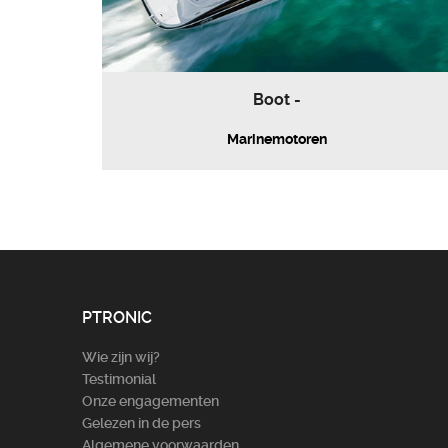
Boot -
Marinemotoren
PTRONIC
Wie zijn wij?
Testimonial
Onze engagementen
Gelezen in de pers
Algemene voorwaarden