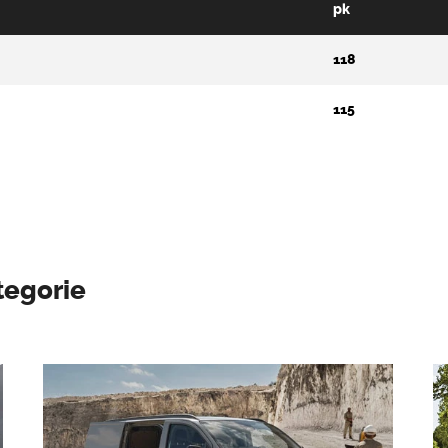
pk
118
115
tegorie