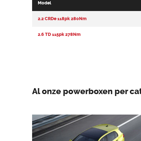
Model
2.2 CRDe 118pk 280Nm
2.6 TD 115pk 278Nm
Al onze powerboxen per ca