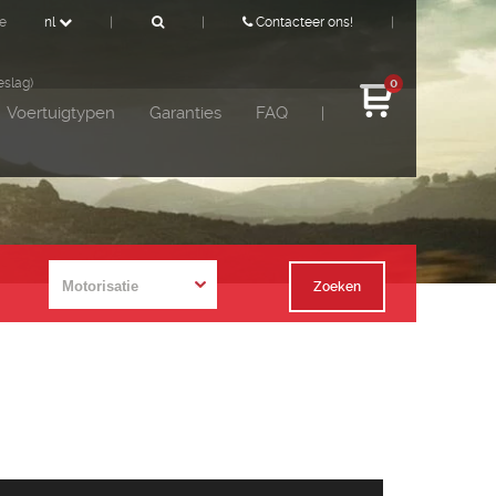
de
nl
|
|
Contacteer ons!
|
eslag)
0
Voertuigtypen
Garanties
FAQ
|
Zoeken