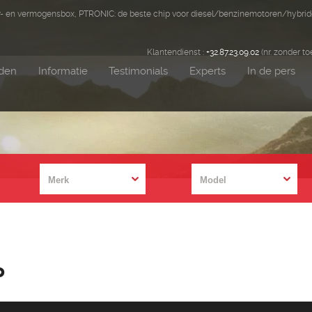
er- en vermogensbox, PTRONIC: de beste chip voor diesel/benzinemotoren/hybri
Klantendienst :
+32.87.23.09.02
(nr. zonder to
nden
Informatie
Testimonials
Experts
In de pers
o