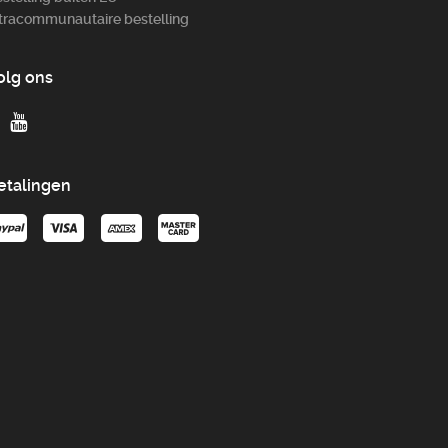
tracommunautaire bestelling
olg ons
etalingen