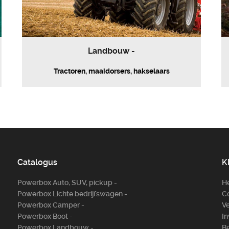
Landbouw -
Tractoren, maaidorsers, hakselaars
Catalogus
K
Powerbox Auto, SUV, pickup -
H
Powerbox Lichte bedrijfswagen -
Co
Powerbox Camper -
Ve
Powerbox Boot -
In
Powerbox Landbouw -
Be