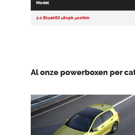
Model
2.0 BlueHDi 180pk 400Nm
Al onze powerboxen per ca