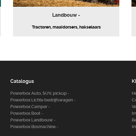
Landbouw -
Tractoren, maaidorsers, hakselaars
Catalogus
K
Powerbox Auto, SUV, pickup -
H
Powerbox Lichte bedrijfswagen -
Co
Powerbox Camper -
Ve
Powerbox Boot -
In
Powerbox Landbouw -
Be
Powerbox Bosm­achine -
In