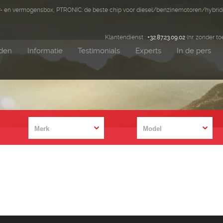
er- en vermogensbox, PTRONIC: de beste chip voor diesel/benzinemotoren/hybri
Klantendienst :
+32.87.23.09.02
(nr. zonder to
nden
Informatie
Testimonials
Experts
In de pers