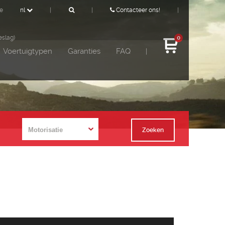
de
nl
|
|
Contacteer ons!
|
eslag)
0
Voertuigtypen
Garanties
FAQ
|
Zoeken