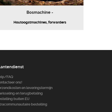
Bosm­achine -
Houtoogstmachines, forwarders
lantendienst
elp/FAQ
ntacteer ons!
rzendkosten en leveringstermijn
wisseling en terugbetaling
stelling buiten EU
tracommunautaire bestelling