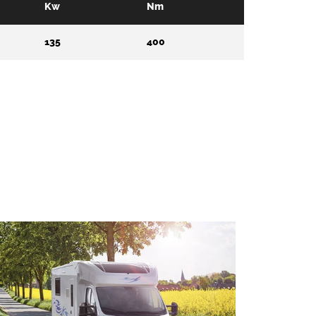
Kw
Nm
135
400