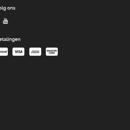
olg ons
etalingen