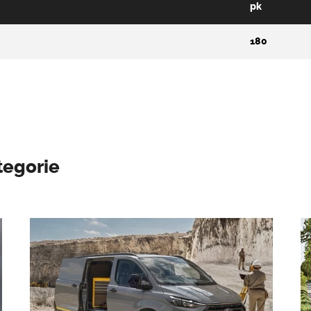
pk
180
tegorie