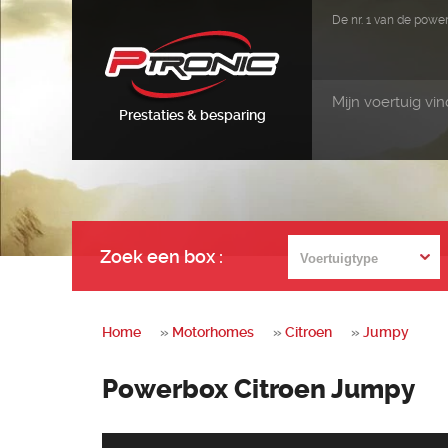
De nr. 1 van de pow
Mijn voertuig vi
Prestaties & besparing
Zoek een box
:
Home
»
Motorhomes
»
Citroen
»
Jumpy
Powerbox Citroen Jumpy