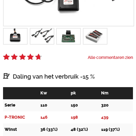
Zoeken
Alle commentaren zien
Daling van het verbruik -15 %
Kw
pk
Nm
Serie
110
150
320
P-TRONIC
146
198
439
Winst
36 (33%)
48 (32%)
119 (37%)