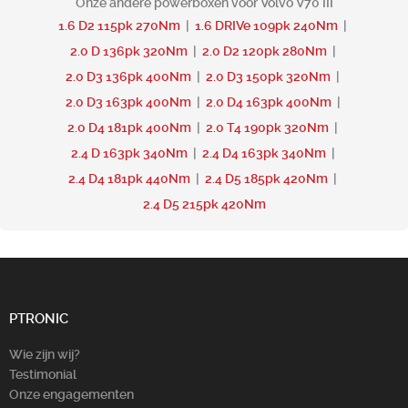
Onze andere powerboxen voor Volvo V70 III
1.6 D2 115pk 270Nm
|
1.6 DRIVe 109pk 240Nm
|
2.0 D 136pk 320Nm
|
2.0 D2 120pk 280Nm
|
2.0 D3 136pk 400Nm
|
2.0 D3 150pk 320Nm
|
2.0 D3 163pk 400Nm
|
2.0 D4 163pk 400Nm
|
2.0 D4 181pk 400Nm
|
2.0 T4 190pk 320Nm
|
2.4 D 163pk 340Nm
|
2.4 D4 163pk 340Nm
|
2.4 D4 181pk 440Nm
|
2.4 D5 185pk 420Nm
|
2.4 D5 215pk 420Nm
PTRONIC
Wie zijn wij?
Testimonial
Onze engagementen