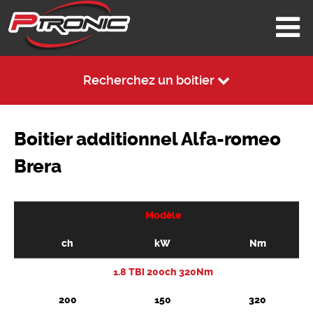
Recherchez un boitier
Boitier additionnel Alfa-romeo
Brera
Modèle
ch
kW
Nm
1.8 TBi 200ch 320Nm
200
150
320