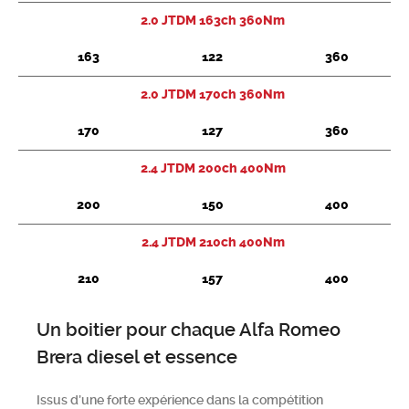
2.0 JTDM 163ch 360Nm
Chercher
163
122
360
2.0 JTDM 170ch 360Nm
170
127
360
2.4 JTDM 200ch 400Nm
200
150
400
2.4 JTDM 210ch 400Nm
210
157
400
Un boitier pour chaque Alfa Romeo
Brera diesel et essence
Issus d’une forte expérience dans la compétition