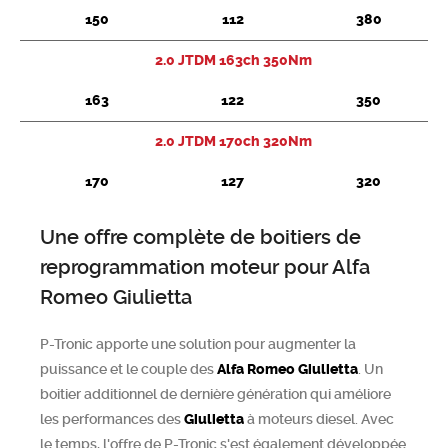
150
112
380
2.0 JTDM 163ch 350Nm
163
122
350
2.0 JTDM 170ch 320Nm
170
127
320
Une offre complète de boitiers de
reprogrammation moteur pour Alfa
Romeo Giulietta
P-Tronic apporte une solution pour augmenter la
puissance et le couple des
Alfa Romeo
Giulietta
. Un
boitier additionnel de dernière génération qui améliore
les performances des
Giulietta
à moteurs diesel. Avec
le temps, l'offre de P-Tronic s'est également développée