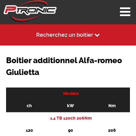
Recherchez un boitier
Boitier additionnel Alfa-romeo
Giulietta
Modèle
ch
kW
Nm
1.4 TB 120ch 206Nm
120
90
206