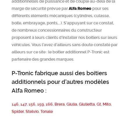
additionnelles de puissance et de couple au-delà de la
marge de sécurité prévue par
Alfa Romeo
pour ses
différents éléments mécaniques (cylindres, culasse,
boite, embrayage, ponts,…). S’appuyant sur ce constat,
de nombreux concessionnaires du constructeur
proposent à leurs clients d'installer nos boitiers sur leurs
véhicules. Vous l'avez d'ailleurs sans doute constaté par
ailleurs sur ce site : le boitier additionnel P-Tronic est
partenaire des grandes marques.
P-Tronic fabrique aussi des boitiers
additionnels pour d’autres modèles
Alfa Romeo :
146
,
147
,
156
,
159
,
166
,
Brera
,
Giulia
,
Giulietta
,
Gt
,
Mito
,
Spider
,
Stelvio
,
Tonale