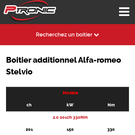
Recherchez un boitier
Boitier additionnel Alfa-romeo
Stelvio
Modèle
ch
kW
Nm
2.0 201ch 330Nm
201
150
330