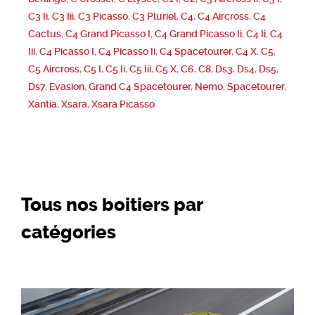
C3 Ii
,
C3 Iii
,
C3 Picasso
,
C3 Pluriel
,
C4
,
C4 Aircross
,
C4
Cactus
,
C4 Grand Picasso I
,
C4 Grand Picasso Ii
,
C4 Ii
,
C4
Iii
,
C4 Picasso I
,
C4 Picasso Ii
,
C4 Spacetourer
,
C4 X
,
C5
,
C5 Aircross
,
C5 I
,
C5 Ii
,
C5 Iii
,
C5 X
,
C6
,
C8
,
Ds3
,
Ds4
,
Ds5
,
Ds7
,
Evasion
,
Grand C4 Spacetourer
,
Nemo
,
Spacetourer
,
Xantia
,
Xsara
,
Xsara Picasso
Tous nos boitiers par
catégories