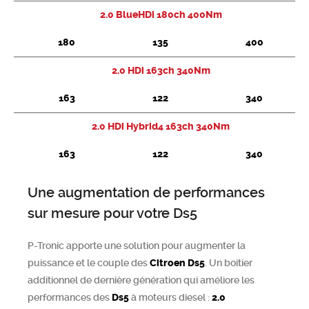
2.0 BlueHDi 180ch 400Nm
180
135
400
2.0 HDi 163ch 340Nm
163
122
340
2.0 HDi Hybrid4 163ch 340Nm
163
122
340
Une augmentation de performances
sur mesure pour votre Ds5
P-Tronic apporte une solution pour augmenter la
puissance et le couple des
Citroen
Ds5
. Un boitier
additionnel de dernière génération qui améliore les
performances des
Ds5
à moteurs diesel :
2.0