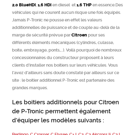
2.0 BlueHDi
,
1.6 HDi
en diesel et
1.6 THP
en essence.Des
véhicules qui ne courent aucun risque une fois équipés.
Jamais P-Tronic ne pousse en effet les valeurs
additionnelles de puissance et de couple au-delà de la
marge de sécurité prévue par
Citroen
pour ses
différents éléments mécaniques (cylindres, culasse,
boite, embrayage, ponts,…). Voilà pourquoi de nombreux
concessionnaires du constructeur proposent à leurs
clients d'installer nos boitiers sur leurs véhicules. Vous
l'avez d'ailleurs sans doute constaté par ailleurs sur ce
site : le boitier additionnel P-Tronic est partenaire des
grandes marques.
Les boitiers additionnels pour Citroen
de P-Tronic permettent également
d'équiper les modèles suivants :
Berlingo
,
C Crosser
,
C Elysee
,
C1 I
,
C2
,
C3 Aircross Ii
,
C3 I
,