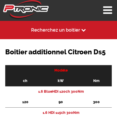
Recherchez un boitier
Boitier additionnel Citroen Ds5
Modèle
ch
kW
Nm
1.6 BlueHDi 120ch 300Nm
120
90
300
1.6 HDi 115ch 300Nm