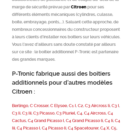
marge de sécurité prévue par
Citroen
pour ses
différents éléments mécaniques (cylindres, culasse,
boite, embrayage, ponts,…). Saluant cette approche, de
nombreux concessionnaires du constructeur proposent
à leurs clients d'installer nos boitiers sur leurs véhicules.
Vous l'avez d'ailleurs sans doute constaté par ailleurs
sur ce site : le boitier additionnel P-Tronic est partenaire
des grandes marques.
P-Tronic fabrique aussi des boitiers
additionnels pour d’autres modèles
Citroen :
Berlingo
,
C Crosser
,
C Elysee
,
C1 I
,
C2
,
C3 Aircross Ii
,
C3 I
,
C3 Ii
,
C3 Iii
,
C3 Picasso
,
C3 Pluriel
,
C4
,
C4 Aircross
,
C4
Cactus
,
C4 Grand Picasso I
,
C4 Grand Picasso Ii
,
C4 Ii
,
C4
Iii
,
C4 Picasso I
,
C4 Picasso Ii
,
C4 Spacetourer
,
C4 X
,
C5
,