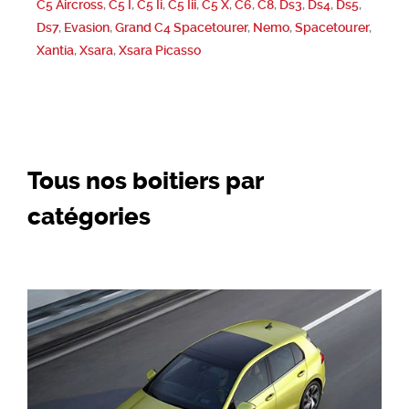
C5 Aircross
,
C5 I
,
C5 Ii
,
C5 Iii
,
C5 X
,
C6
,
C8
,
Ds3
,
Ds4
,
Ds5
,
Ds7
,
Evasion
,
Grand C4 Spacetourer
,
Nemo
,
Spacetourer
,
Xantia
,
Xsara
,
Xsara Picasso
Tous nos boitiers par
catégories