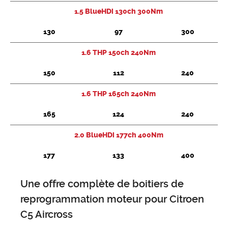
1.5 BlueHDi 130ch 300Nm
Chercher
130
97
300
1.6 THP 150ch 240Nm
150
112
240
1.6 THP 165ch 240Nm
165
124
240
2.0 BlueHDi 177ch 400Nm
177
133
400
Une offre complète de boitiers de
reprogrammation moteur pour Citroen
C5 Aircross