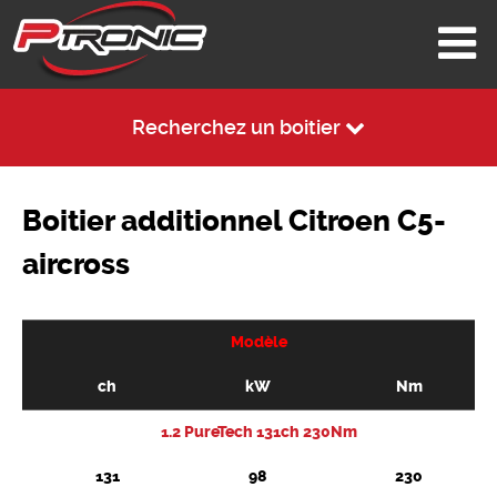
Recherchez un boitier
Boitier additionnel Citroen C5-
aircross
Modèle
ch
kW
Nm
1.2 PureTech 131ch 230Nm
131
98
230