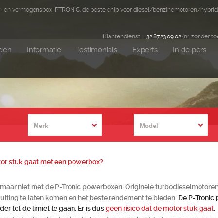
er- en vermogensbox, PTRONIC: de beste chip voor diesel/benzinemotoren/hybri
Klantendienst :
+32.87.23.09.02
(nr. zonder to
nden
Informatie
Testimonials
Experts
In de pers
motor stuk gaat met een powerbox?
aar niet met de P-Tronic powerboxen. Originele turbodieselmotoren zi
uiting te laten komen en het beste rendement te bieden.
De P-Tronic 
er tot de limiet te gaan. Er is dus
geen risico dat de motor stuk gaat
.