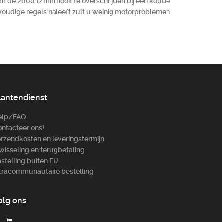
 de 2000 t/min nooit te overschrijden bij een koude
nvoudige regels naleeft zult u weinig motorproblemen
lantendienst
elp/FAQ
ntacteer ons!
rzendkosten en leveringstermijn
wisseling en terugbetaling
stelling buiten EU
tracommunautaire bestelling
olg ons