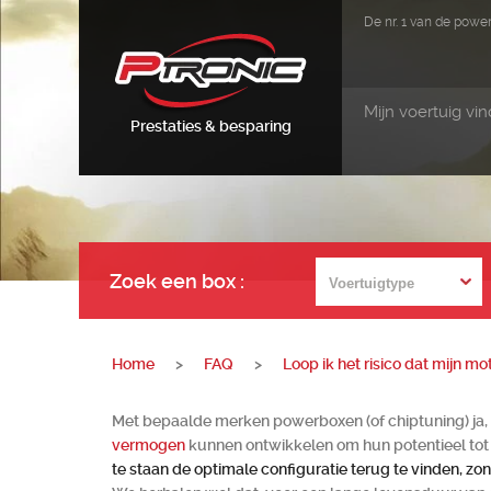
De nr. 1 van de pow
Mijn voertuig vi
Prestaties & besparing
Zoek een box
:
Home
>
FAQ
>
Loop ik het risico dat mijn 
Met bepaalde merken powerboxen (of chiptuning) ja, m
vermogen
kunnen ontwikkelen om hun potentieel tot 
te staan de optimale configuratie terug te vinden, zond