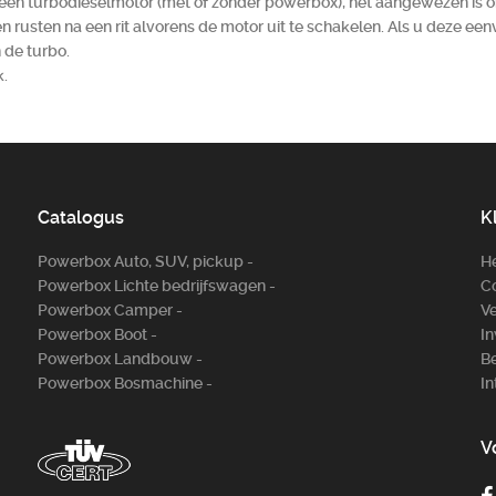
een turbodieselmotor (met of zonder powerbox), het aangewezen is om
rusten na een rit alvorens de motor uit te schakelen. Als u deze ee
 de turbo.
k.
Catalogus
K
Powerbox Auto, SUV, pickup -
H
Powerbox Lichte bedrijfswagen -
Co
Powerbox Camper -
Ve
Powerbox Boot -
In
Powerbox Landbouw -
Be
Powerbox Bosm­achine -
In
V