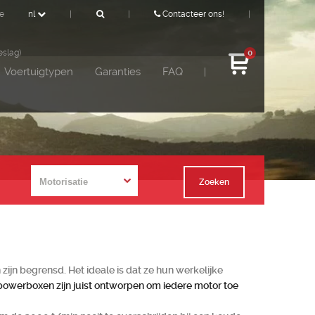
de
nl
|
|
Contacteer ons!
|
eslag)
0
Voertuigtypen
Garanties
FAQ
|
Zoeken
jn begrensd. Het ideale is dat ze hun werkelijke
powerboxen zijn juist ontworpen om iedere motor toe