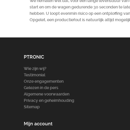
We herhalen wel dat, voor een lange levensduur van 
start en om de wagen gedurende 30 seconden te laten 
hebben. U loopt evenmin risico op een ontploffing van
Opgelet, een productiefout is natuurlijk altijd mogelij
PTRONIC
Wie zijn wij?
Testimonial
Onze engagementen
Gelezen in de pers
Algemene voorwaarden
Privacy en geheimhouding
Sitemap
Mijn account