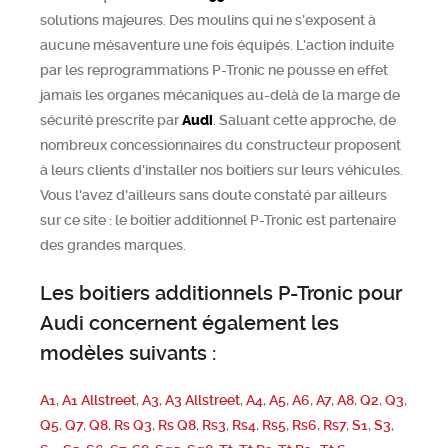
solutions majeures. Des moulins qui ne s’exposent à
aucune mésaventure une fois équipés. L’action induite
par les reprogrammations P-Tronic ne pousse en effet
jamais les organes mécaniques au-delà de la marge de
sécurité prescrite par
Audi
. Saluant cette approche, de
nombreux concessionnaires du constructeur proposent
à leurs clients d'installer nos boitiers sur leurs véhicules.
Vous l'avez d'ailleurs sans doute constaté par ailleurs
sur ce site : le boitier additionnel P-Tronic est partenaire
des grandes marques.
Les boitiers additionnels P-Tronic pour
Audi concernent également les
modèles suivants :
A1
,
A1 Allstreet
,
A3
,
A3 Allstreet
,
A4
,
A5
,
A6
,
A7
,
A8
,
Q2
,
Q3
,
Q5
,
Q7
,
Q8
,
Rs Q3
,
Rs Q8
,
Rs3
,
Rs4
,
Rs5
,
Rs6
,
Rs7
,
S1
,
S3
,