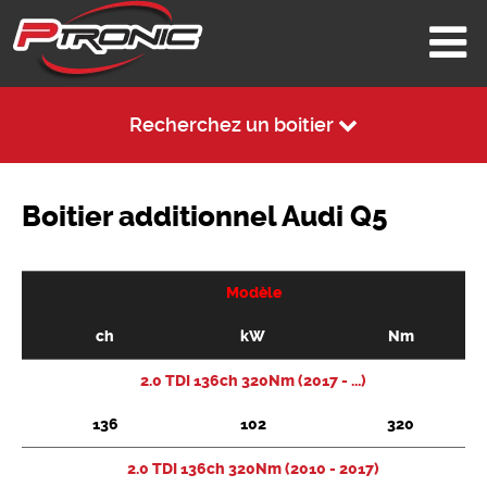
Recherchez un boitier
Boitier additionnel Audi Q5
Modèle
ch
kW
Nm
2.0 TDI 136ch 320Nm (2017 - ...)
136
102
320
2.0 TDI 136ch 320Nm (2010 - 2017)