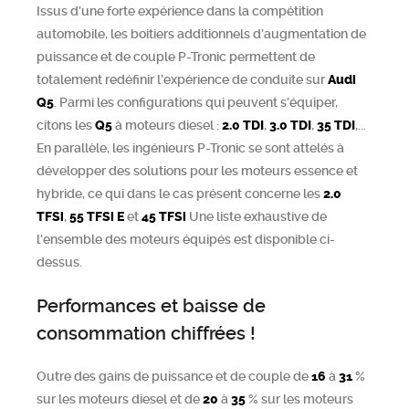
Issus d’une forte expérience dans la compétition
automobile, les boitiers additionnels d’augmentation de
puissance et de couple P-Tronic permettent de
totalement redéfinir l’expérience de conduite sur
Audi
Q5
. Parmi les configurations qui peuvent s’équiper,
citons les
Q5
à moteurs diesel :
2.0 TDI
,
3.0 TDI
,
35 TDI
,...
En parallèle, les ingénieurs P-Tronic se sont attelés à
développer des solutions pour les moteurs essence et
hybride, ce qui dans le cas présent concerne les
2.0
TFSi
,
55 TFSi E
et
45 TFSi
Une liste exhaustive de
l'ensemble des moteurs équipés est disponible ci-
dessus.
Performances et baisse de
consommation chiffrées !
Outre des gains de puissance et de couple de
16
à
31
%
sur les moteurs diesel et de
20
à
35
% sur les moteurs