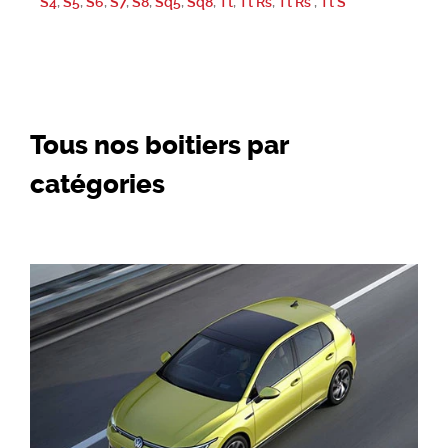
S4
,
S5
,
S6
,
S7
,
S8
,
Sq5
,
Sq8
,
Tt
,
Tt Rs
,
Tt Rs
,
Tt S
Tous nos boitiers par
catégories