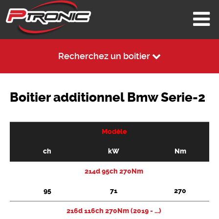
Recherchez un boitier
Boitier additionnel Bmw Serie-2
Modèle
ch
kW
Nm
214d 95ch 270Nm
95
71
270
216d 116ch 270Nm (2019 - ...)