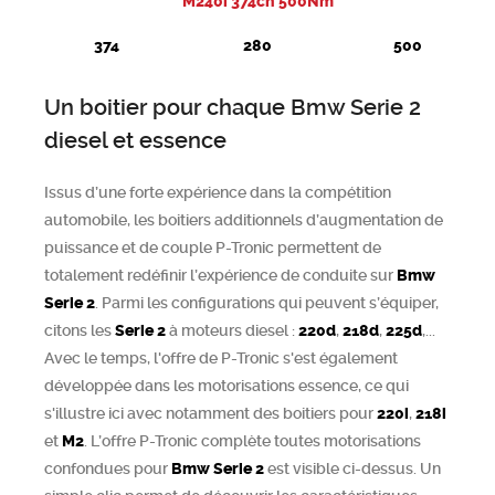
M240i 374ch 500Nm
374
280
500
Un boitier pour chaque Bmw Serie 2
diesel et essence
Issus d’une forte expérience dans la compétition
automobile, les boitiers additionnels d’augmentation de
puissance et de couple P-Tronic permettent de
totalement redéfinir l’expérience de conduite sur
Bmw
Serie 2
. Parmi les configurations qui peuvent s’équiper,
citons les
Serie 2
à moteurs diesel :
220d
,
218d
,
225d
,...
Avec le temps, l'offre de P-Tronic s'est également
développée dans les motorisations essence, ce qui
s'illustre ici avec notamment des boitiers pour
220i
,
218i
et
M2
. L’offre P-Tronic complète toutes motorisations
confondues pour
Bmw
Serie 2
est visible ci-dessus. Un