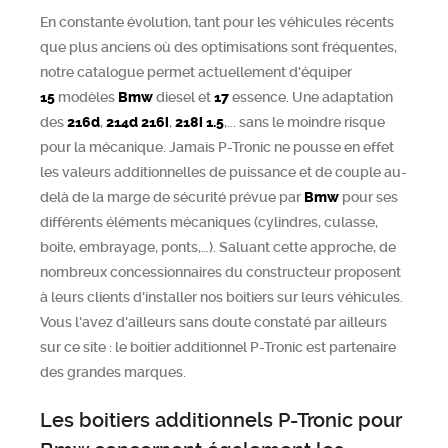
En constante évolution, tant pour les véhicules récents
que plus anciens où des optimisations sont fréquentes,
notre catalogue permet actuellement d'équiper
15
modèles
Bmw
diesel et
17
essence. Une adaptation
des
216d
,
214d
216i
,
218i 1.5
,... sans le moindre risque
pour la mécanique. Jamais P-Tronic ne pousse en effet
les valeurs additionnelles de puissance et de couple au-
delà de la marge de sécurité prévue par
Bmw
pour ses
différents éléments mécaniques (cylindres, culasse,
boite, embrayage, ponts,…). Saluant cette approche, de
nombreux concessionnaires du constructeur proposent
à leurs clients d'installer nos boitiers sur leurs véhicules.
Vous l'avez d'ailleurs sans doute constaté par ailleurs
sur ce site : le boitier additionnel P-Tronic est partenaire
des grandes marques.
Les boitiers additionnels P-Tronic pour