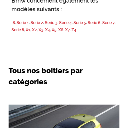
Bmw concernent également les
modèles suivants :
I8
,
Serie 1
,
Serie 2
,
Serie 3
,
Serie 4
,
Serie 5
,
Serie 6
,
Serie 7
,
Serie 8
,
X1
,
X2
,
X3
,
X4
,
X5
,
X6
,
X7
,
Z4
Tous nos boitiers par
catégories