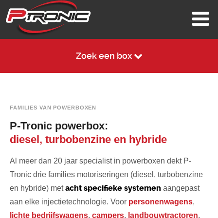
Zoek een box
FAMILIES VAN POWERBOXEN
P-Tronic powerbox:
diesel, turbobenzine en hybride
Al meer dan 20 jaar specialist in powerboxen dekt P-
Tronic drie families motoriseringen (diesel, turbobenzine
acht specifieke systemen
en hybride) met
aangepast
aan elke injectietechnologie. Voor
personenwagens
,
lichte bedrijfswagens
,
campers
,
landbouwtractoren
,